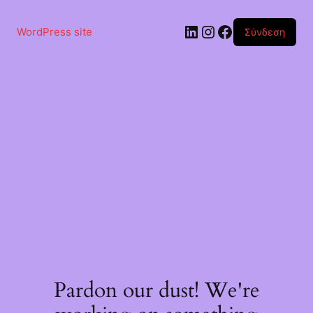
Μετάβαση
στο
Linkedin
Instagram
Facebook
περιεχόμενο
WordPress site
Σύνδεση
Pardon our dust! We're