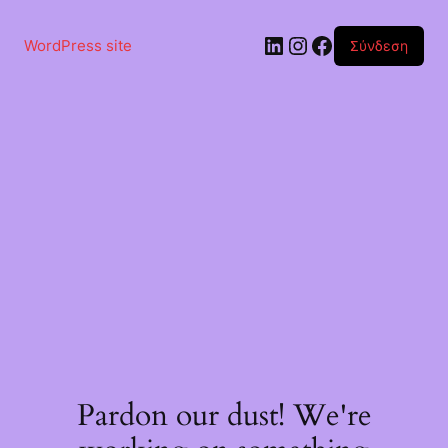
Μετάβαση
στο
Linkedin
Instagram
Facebook
περιεχόμενο
WordPress site
Σύνδεση
Pardon our dust! We're