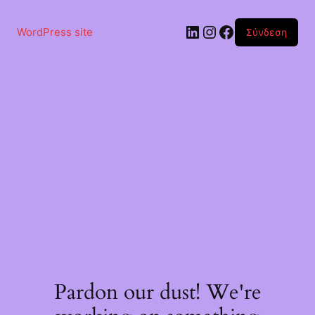
Μετάβαση
στο
Linkedin
Instagram
Facebook
περιεχόμενο
WordPress site
Σύνδεση
Pardon our dust! We're