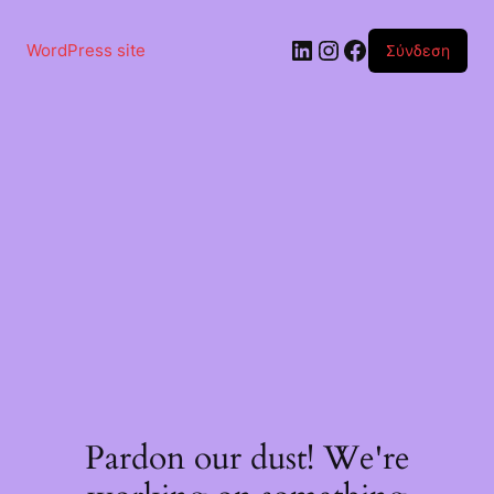
Μετάβαση
στο
Linkedin
Instagram
Facebook
περιεχόμενο
WordPress site
Σύνδεση
Pardon our dust! We're