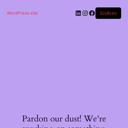
Μετάβαση
στο
Linkedin
Instagram
Facebook
περιεχόμενο
WordPress site
Σύνδεση
Pardon our dust! We're