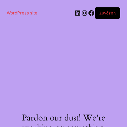
Μετάβαση
στο
Linkedin
Instagram
Facebook
περιεχόμενο
WordPress site
Σύνδεση
Pardon our dust! We're