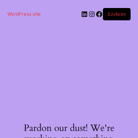
Μετάβαση
στο
Linkedin
Instagram
Facebook
περιεχόμενο
WordPress site
Σύνδεση
Pardon our dust! We're