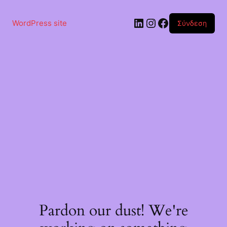
Μετάβαση
στο
Linkedin
Instagram
Facebook
περιεχόμενο
WordPress site
Σύνδεση
Pardon our dust! We're