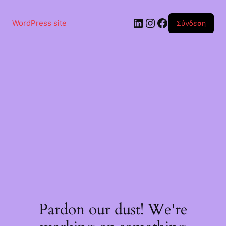
Μετάβαση
στο
Linkedin
Instagram
Facebook
περιεχόμενο
WordPress site
Σύνδεση
Pardon our dust! We're