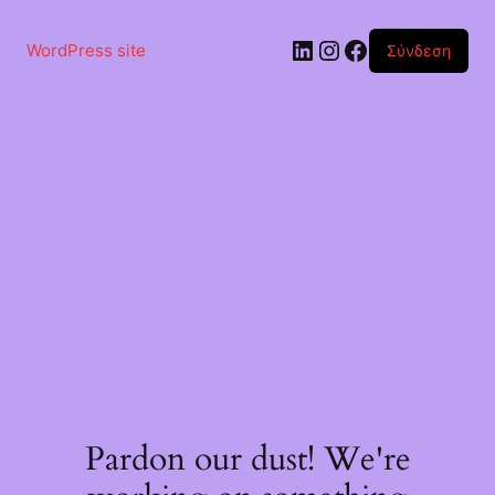
Μετάβαση
στο
Linkedin
Instagram
Facebook
περιεχόμενο
WordPress site
Σύνδεση
Pardon our dust! We're