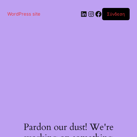
Μετάβαση
στο
Linkedin
Instagram
Facebook
περιεχόμενο
WordPress site
Σύνδεση
Pardon our dust! We're