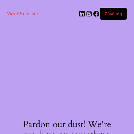
Μετάβαση
στο
Linkedin
Instagram
Facebook
περιεχόμενο
WordPress site
Σύνδεση
Pardon our dust! We're