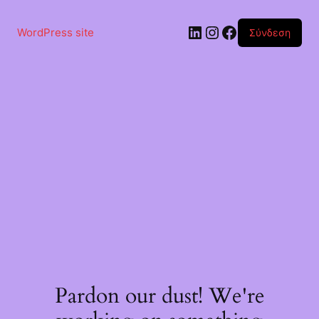
Μετάβαση
στο
Linkedin
Instagram
Facebook
περιεχόμενο
WordPress site
Σύνδεση
Pardon our dust! We're