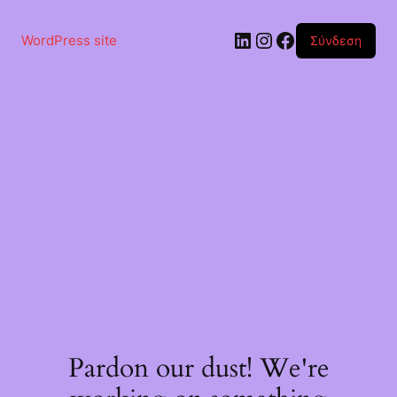
Μετάβαση
στο
Linkedin
Instagram
Facebook
περιεχόμενο
WordPress site
Σύνδεση
Pardon our dust! We're