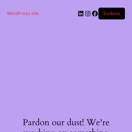
Μετάβαση
στο
Linkedin
Instagram
Facebook
περιεχόμενο
WordPress site
Σύνδεση
Pardon our dust! We're