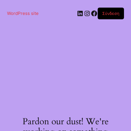
Μετάβαση
στο
Linkedin
Instagram
Facebook
περιεχόμενο
WordPress site
Σύνδεση
Pardon our dust! We're