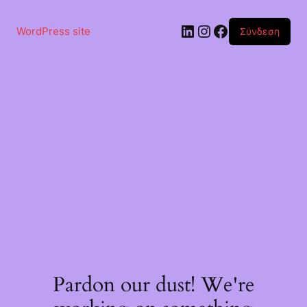
Μετάβαση
στο
Linkedin
Instagram
Facebook
περιεχόμενο
WordPress site
Σύνδεση
Pardon our dust! We're