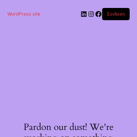
Μετάβαση
στο
Linkedin
Instagram
Facebook
περιεχόμενο
WordPress site
Σύνδεση
Pardon our dust! We're