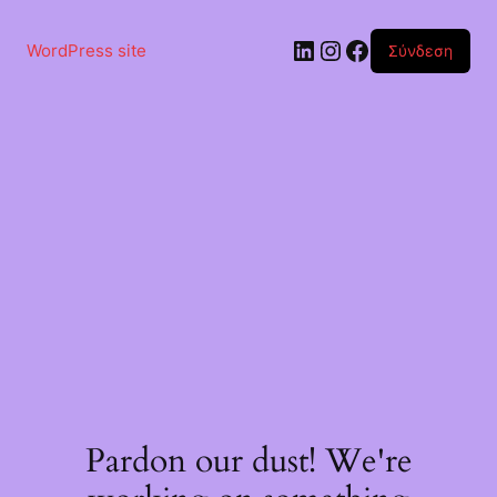
Μετάβαση
στο
Linkedin
Instagram
Facebook
περιεχόμενο
WordPress site
Σύνδεση
Pardon our dust! We're