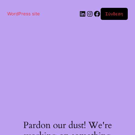
Μετάβαση
στο
Linkedin
Instagram
Facebook
περιεχόμενο
WordPress site
Σύνδεση
Pardon our dust! We're