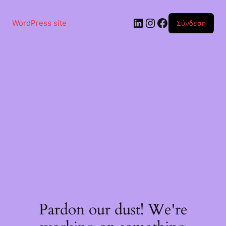
Μετάβαση
στο
Linkedin
Instagram
Facebook
περιεχόμενο
WordPress site
Σύνδεση
Pardon our dust! We're