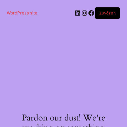
Μετάβαση
στο
Linkedin
Instagram
Facebook
περιεχόμενο
WordPress site
Σύνδεση
Pardon our dust! We're