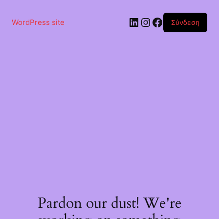
Μετάβαση
στο
Linkedin
Instagram
Facebook
περιεχόμενο
WordPress site
Σύνδεση
Pardon our dust! We're