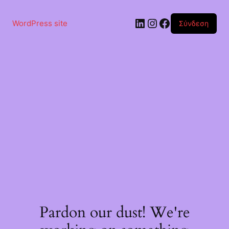
Μετάβαση
στο
Linkedin
Instagram
Facebook
περιεχόμενο
WordPress site
Σύνδεση
Pardon our dust! We're