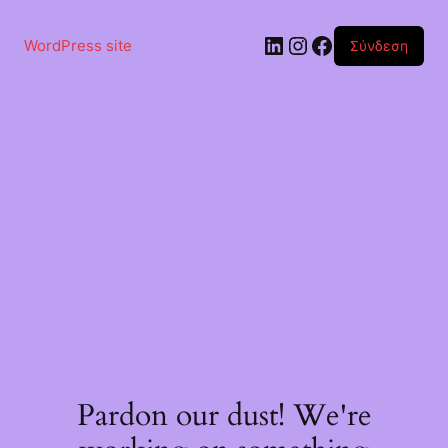
Μετάβαση
στο
Linkedin
Instagram
Facebook
περιεχόμενο
WordPress site
Σύνδεση
Pardon our dust! We're