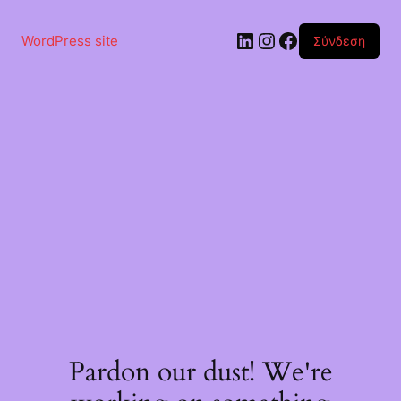
Μετάβαση
στο
Linkedin
Instagram
Facebook
περιεχόμενο
WordPress site
Σύνδεση
Pardon our dust! We're