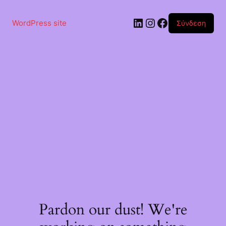
Μετάβαση
στο
Linkedin
Instagram
Facebook
περιεχόμενο
WordPress site
Σύνδεση
Pardon our dust! We're