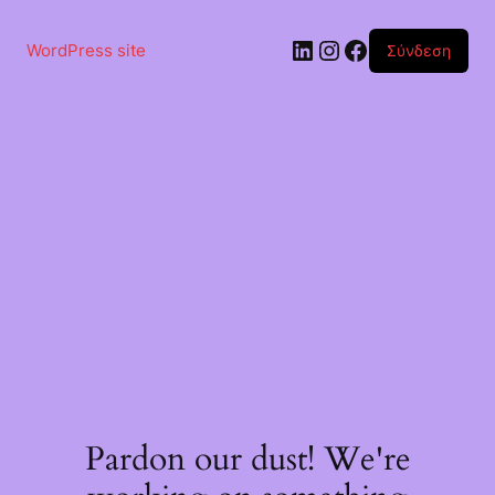
Μετάβαση
στο
Linkedin
Instagram
Facebook
περιεχόμενο
WordPress site
Σύνδεση
Pardon our dust! We're