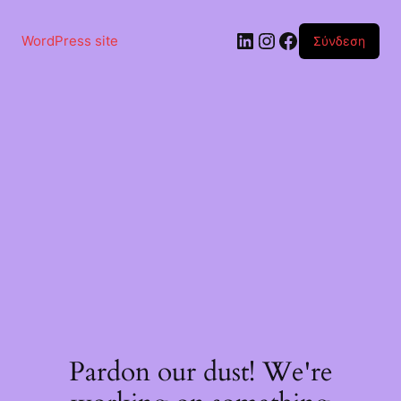
Μετάβαση
στο
Linkedin
Instagram
Facebook
περιεχόμενο
WordPress site
Σύνδεση
Pardon our dust! We're