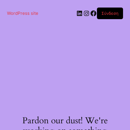
Μετάβαση
στο
Linkedin
Instagram
Facebook
περιεχόμενο
WordPress site
Σύνδεση
Pardon our dust! We're