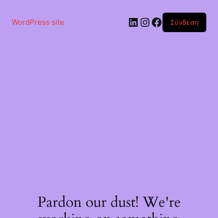
Μετάβαση
στο
Linkedin
Instagram
Facebook
περιεχόμενο
WordPress site
Σύνδεση
Pardon our dust! We're