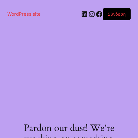
Μετάβαση
στο
Linkedin
Instagram
Facebook
περιεχόμενο
WordPress site
Σύνδεση
Pardon our dust! We're