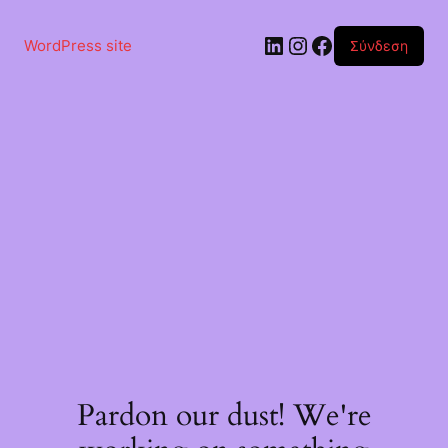
Μετάβαση
στο
Linkedin
Instagram
Facebook
περιεχόμενο
WordPress site
Σύνδεση
Pardon our dust! We're