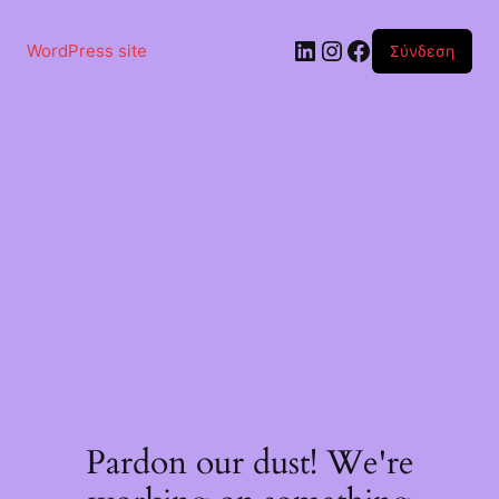
Μετάβαση
στο
Linkedin
Instagram
Facebook
περιεχόμενο
WordPress site
Σύνδεση
Pardon our dust! We're