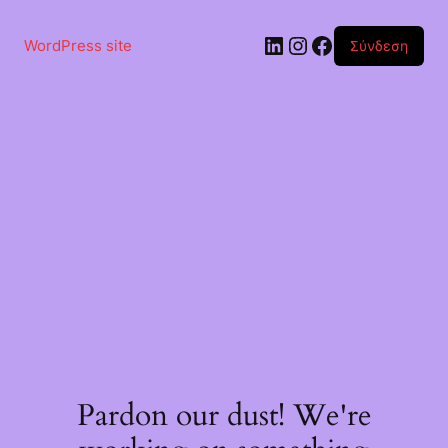
Μετάβαση
στο
Linkedin
Instagram
Facebook
περιεχόμενο
WordPress site
Σύνδεση
Pardon our dust! We're