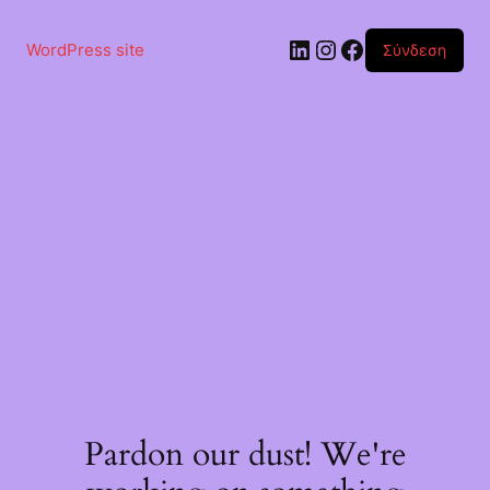
Μετάβαση
στο
Linkedin
Instagram
Facebook
περιεχόμενο
WordPress site
Σύνδεση
Pardon our dust! We're