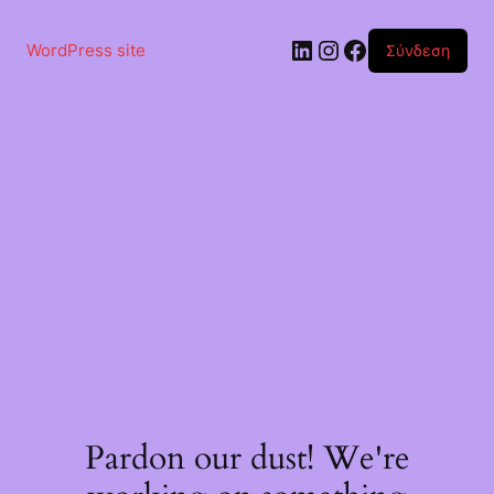
Μετάβαση
στο
Linkedin
Instagram
Facebook
περιεχόμενο
WordPress site
Σύνδεση
Pardon our dust! We're