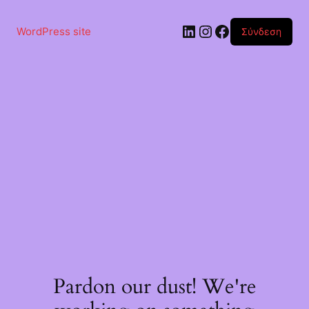
Μετάβαση
στο
Linkedin
Instagram
Facebook
περιεχόμενο
WordPress site
Σύνδεση
Pardon our dust! We're