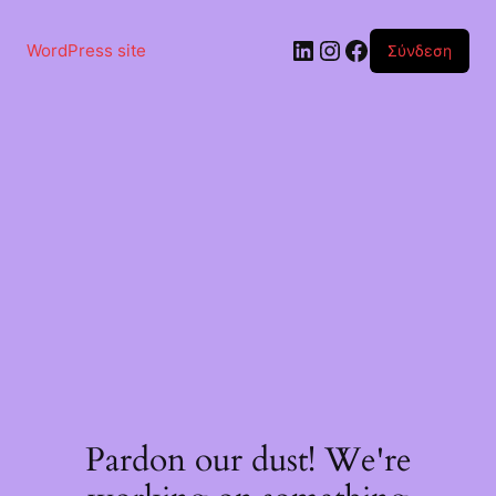
Μετάβαση
στο
Linkedin
Instagram
Facebook
περιεχόμενο
WordPress site
Σύνδεση
Pardon our dust! We're