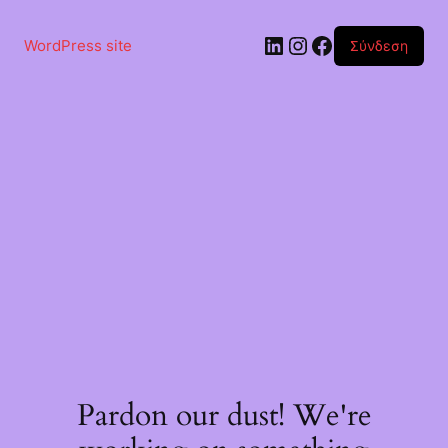
Μετάβαση
στο
Linkedin
Instagram
Facebook
περιεχόμενο
WordPress site
Σύνδεση
Pardon our dust! We're