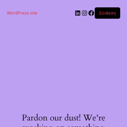
Μετάβαση
στο
Linkedin
Instagram
Facebook
περιεχόμενο
WordPress site
Σύνδεση
Pardon our dust! We're