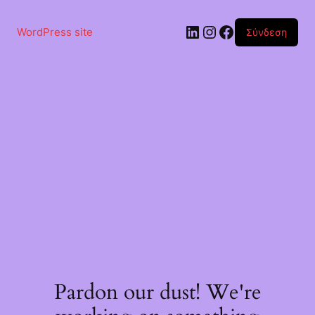
Μετάβαση
στο
Linkedin
Instagram
Facebook
περιεχόμενο
WordPress site
Σύνδεση
Pardon our dust! We're