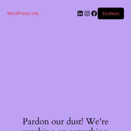
Μετάβαση
στο
Linkedin
Instagram
Facebook
περιεχόμενο
WordPress site
Σύνδεση
Pardon our dust! We're