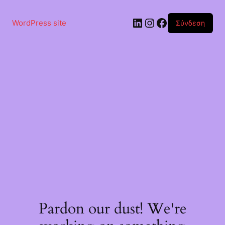
Μετάβαση
στο
Linkedin
Instagram
Facebook
περιεχόμενο
WordPress site
Σύνδεση
Pardon our dust! We're