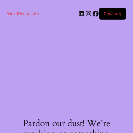
Μετάβαση
στο
Linkedin
Instagram
Facebook
περιεχόμενο
WordPress site
Σύνδεση
Pardon our dust! We're