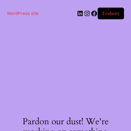
Μετάβαση
στο
Linkedin
Instagram
Facebook
περιεχόμενο
WordPress site
Σύνδεση
Pardon our dust! We're