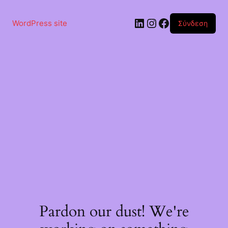
Μετάβαση
στο
Linkedin
Instagram
Facebook
περιεχόμενο
WordPress site
Σύνδεση
Pardon our dust! We're