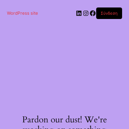
Μετάβαση
στο
Linkedin
Instagram
Facebook
περιεχόμενο
WordPress site
Σύνδεση
Pardon our dust! We're