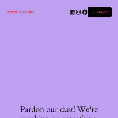
Μετάβαση
στο
Linkedin
Instagram
Facebook
περιεχόμενο
WordPress site
Σύνδεση
Pardon our dust! We're