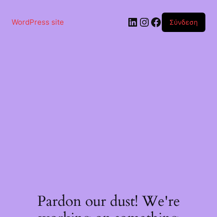
Μετάβαση
στο
Linkedin
Instagram
Facebook
περιεχόμενο
WordPress site
Σύνδεση
Pardon our dust! We're